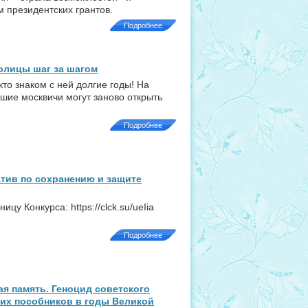
 президентских грантов.
Подробнее
олицы шаг за шагом
кто знаком с ней долгие годы! На
шие москвичи могут заново открыть
Подробнее
тив по сохранению и защите
у Конкурса: https://clck.su/ueIia
Подробнее
я память. Геноцид советского
 их пособников в годы Великой