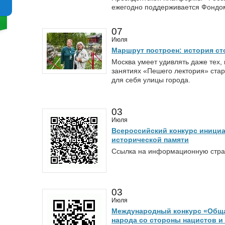
ежегодно поддерживается Фондом
07
Июля
Маршрут построен: история ст
Москва умеет удивлять даже тех, 
занятиях «Пешего лектория» стар
для себя улицы города.
03
Июля
Всероссийский конкурс инициа
исторической памяти
Ссылка на информационную страниц
03
Июля
Международный конкурс «Обща
народа со стороны нацистов и