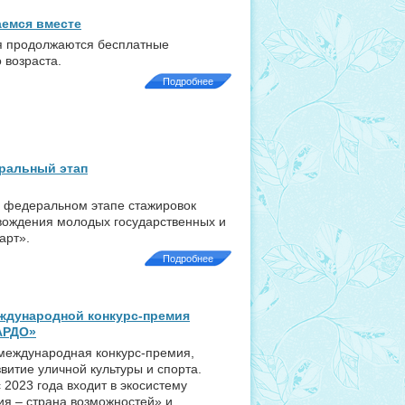
аемся вместе
ия продолжаются бесплатные
 возраста.
Подробнее
еральный этап
в федеральном этапе стажировок
вождения молодых государственных и
арт».
Подробнее
ждународной конкурс-премия
АРДО»
международная конкурс-премия,
витие уличной культуры и спорта.
с 2023 года входит в экосистему
я – страна возможностей» и