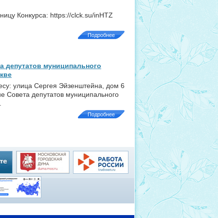
у Конкурса: https://clck.su/inHTZ
Подробнее
а депутатов муниципального
скве
ресу: улица Сергея Эйзенштейна, дом 6
ие Совета депутатов муниципального
.
Подробнее