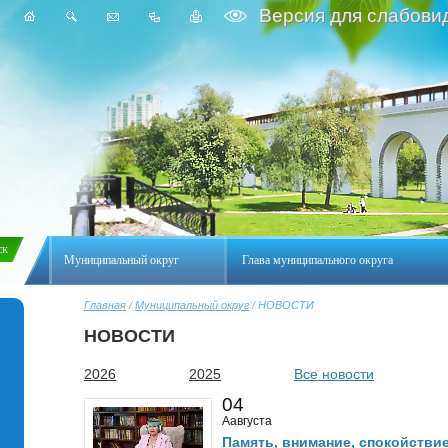
Версия для слабови
Муниципальный округ
Глава муниципального округа
Главная
/
Муниципальный округ
/ НОВОСТИ
НОВОСТИ
2026
2025
Все новости
04
Аавгуста
Память, внимание, спокойстви