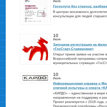
Июля
Госуслуги без стресса: разбир
В центрах московского долголет
консультации для людей старшего
10
Июля
Запущена регистрация на фед
«ГосСтарт.Стажировки»
Открыт прием заявок на участие 
Всероссийской программы сопро
муниципальных служащих «ГосСт
10
Июля
Информационная справка о Ме
уличной культуры и спорта «К
«КАРДО» – единственная в мире 
направленная на поддержку и раз
Проект реализуется с 2018 года, 
Президентской платформы «Росси