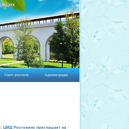
дящих
Совет депутатов
Администрация
е: ЦМД Ростокино приглашает на