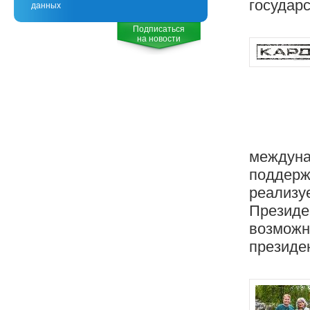
государ
данных
Подписаться
на новости
междуна
поддержк
реализуе
Президе
возможн
президен