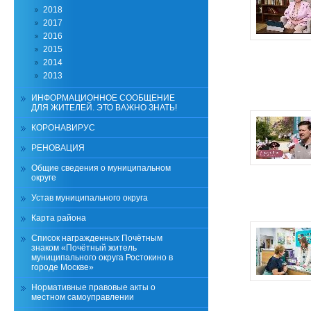
2018
2017
2016
2015
2014
2013
ИНФОРМАЦИОННОЕ СООБЩЕНИЕ
ДЛЯ ЖИТЕЛЕЙ. ЭТО ВАЖНО ЗНАТЬ!
КОРОНАВИРУС
РЕНОВАЦИЯ
Общие сведения о муниципальном
округе
Устав муниципального округа
Карта района
Список награжденных Почётным
знаком «Почётный житель
муниципального округа Ростокино в
городе Москве»
Нормативные правовые акты о
местном самоуправлении