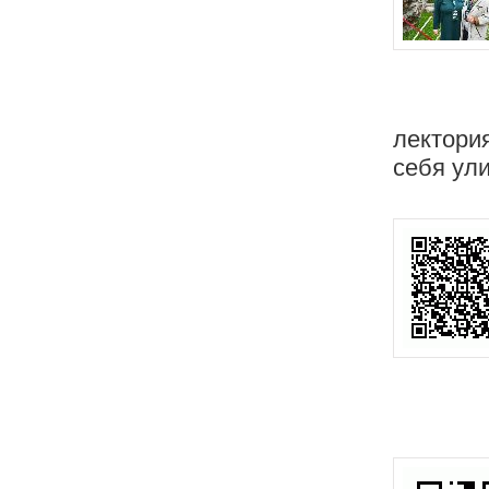
лектори
себя ул