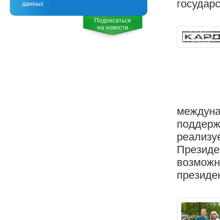
государ
данных
Подписаться
на новости
междуна
поддержк
реализуе
Президе
возможн
президен