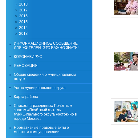
2018
2017
2016
2015
2014
2013
ИНФОРМАЦИОННОЕ СООБЩЕНИЕ
ДЛЯ ЖИТЕЛЕЙ. ЭТО ВАЖНО ЗНАТЬ!
КОРОНАВИРУС
РЕНОВАЦИЯ
Общие сведения о муниципальном
округе
Устав муниципального округа
Карта района
Список награжденных Почётным
знаком «Почётный житель
муниципального округа Ростокино в
городе Москве»
Нормативные правовые акты о
местном самоуправлении