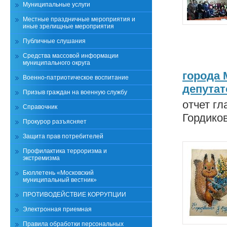
Муниципальные услуги
Местные праздничные мероприятия и
иные зрелищные мероприятия
Публичные слушания
Средства массовой информации
муниципального округа
города 
Военно-патриотическое воспитание
депутат
Призыв граждан на военную службу
отчет г
Справочник
Гордико
Прокурор разъясняет
Защита прав потребителей
Профилактика терроризма и
экстремизма
Бюллетень «Московский
муниципальный вестник»
ПРОТИВОДЕЙСТВИЕ КОРРУПЦИИ
Электронная приемная
Правила обработки персональных