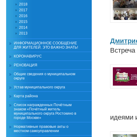
2018
2017
2016
2015
2014
2013
Дмитри
ИНФОРМАЦИОННОЕ СООБЩЕНИЕ
ДЛЯ ЖИТЕЛЕЙ. ЭТО ВАЖНО ЗНАТЬ!
Встреча
КОРОНАВИРУС
РЕНОВАЦИЯ
Общие сведения о муниципальном
округе
Устав муниципального округа
Карта района
Список награжденных Почётным
знаком «Почётный житель
муниципального округа Ростокино в
идеями 
городе Москве»
Нормативные правовые акты о
местном самоуправлении