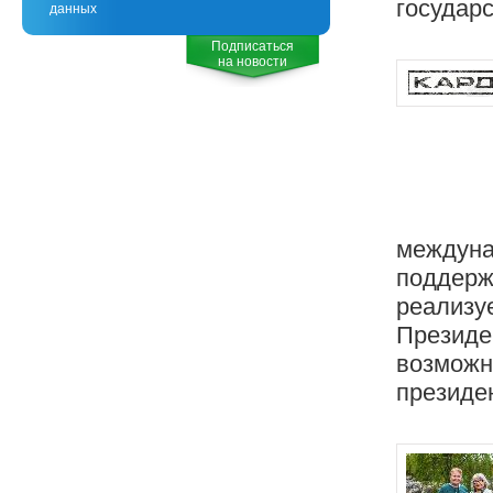
государ
данных
Подписаться
на новости
междуна
поддержк
реализуе
Президе
возможн
президен