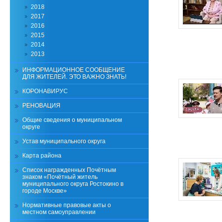
2018
2017
2016
2015
2014
2013
ИНФОРМАЦИОННОЕ СООБЩЕНИЕ
ДЛЯ ЖИТЕЛЕЙ. ЭТО ВАЖНО ЗНАТЬ!
КОРОНАВИРУС
РЕНОВАЦИЯ
Общие сведения о муниципальном
округе
Устав муниципального округа
Карта района
Список награжденных Почётным
знаком «Почётный житель
муниципального округа Ростокино в
городе Москве»
Нормативные правовые акты о
местном самоуправлении