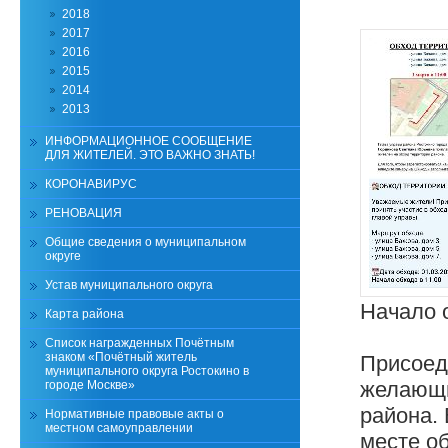
2018
2017
2016
2015
2014
2013
ИНФОРМАЦИОННОЕ СООБЩЕНИЕ
ДЛЯ ЖИТЕЛЕЙ. ЭТО ВАЖНО ЗНАТЬ!
КОРОНАВИРУС
РЕНОВАЦИЯ
Общие сведения о муниципальном
округе
Устав муниципального округа
Начало о
Карта района
Список награжденных Почётным
знаком «Почётный житель
Присоед
муниципального округа Ростокино в
желающи
городе Москве»
района.
Нормативные правовые акты о
местном самоуправлении
месте о