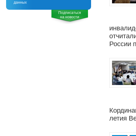
данных
Подписаться
на новости
инвалидо
отчитал
России п
Кордина
летия В