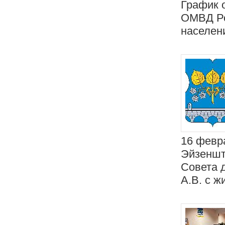
График 
ОМВД Ро
населени
16 февра
Эйзенште
Совета 
А.В. с ж