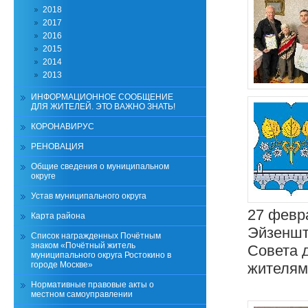
2018
2017
2016
2015
2014
2013
ИНФОРМАЦИОННОЕ СООБЩЕНИЕ
ДЛЯ ЖИТЕЛЕЙ. ЭТО ВАЖНО ЗНАТЬ!
КОРОНАВИРУС
РЕНОВАЦИЯ
Общие сведения о муниципальном
округе
Устав муниципального округа
27 февра
Карта района
Эйзеншт
Список награжденных Почётным
знаком «Почётный житель
Совета 
муниципального округа Ростокино в
городе Москве»
жителям
Нормативные правовые акты о
местном самоуправлении