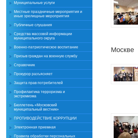
Муниципальные услуги
Местные праздничные мероприятия и
иные зрелищные мероприятия
Публичные слушания
Средства массовой информации
муниципального округа
Военно-патриотическое воспитание
Москве
Призыв граждан на военную службу
Справочник
Прокурор разъясняет
Защита прав потребителей
Профилактика терроризма и
экстремизма
Бюллетень «Московский
муниципальный вестник»
ПРОТИВОДЕЙСТВИЕ КОРРУПЦИИ
Электронная приемная
Правила обработки персональных