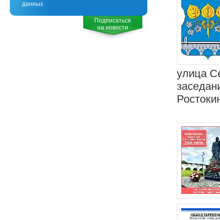
данных
Подписаться
на новости
улица С
заседан
Ростокин