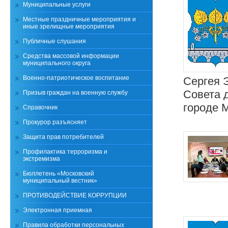
Муниципальные услуги
Местные праздничные мероприятия и
иные зрелищные мероприятия
Публичные слушания
Средства массовой информации
муниципального округа
Военно-патриотическое воспитание
Сергея 
Совета 
Призыв граждан на военную службу
городе 
Справочник
Прокурор разъясняет
Защита прав потребителей
Профилактика терроризма и
экстремизма
Бюллетень «Московский
муниципальный вестник»
ПРОТИВОДЕЙСТВИЕ КОРРУПЦИИ
Электронная приемная
Правила обработки персональных