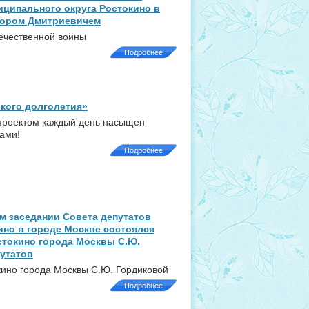
ципального округа Ростокино в
тором Дмитриевичем
течественной войны
Подробнее
ского долголетия»
 проектом каждый день насыщен
ами!
Подробнее
ом заседании Совета депутатов
ино в городе Москве состоялся
стокино города Москвы С.Ю.
утатов
кино города Москвы С.Ю. Гордиковой
Подробнее