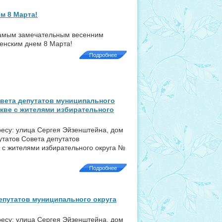
м 8 Марта!
самым замечательным весенним
нским днем 8 Марта!
Подробнее
овета депутатов муниципального
скве с жителями избирательного
дресу: улица Сергея Эйзенштейна, дом
утатов Совета депутатов
 с жителями избирательного округа №
Подробнее
епутатов муниципального округа
дресу: улица Сергея Эйзенштейна, дом