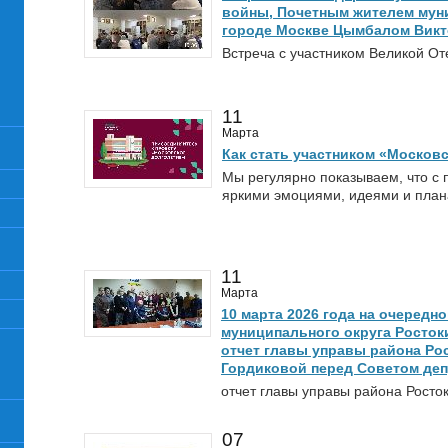
войны, Почетным жителем муни
городе Москве Цымбалом Вик
Встреча с участником Великой О
11
Марта
Как стать участником «Москов
Мы регулярно показываем, что с
яркими эмоциями, идеями и план
11
Марта
10 марта 2026 года на очередн
муниципального округа Росток
отчет главы управы района Ро
Гордиковой перед Советом деп
отчет главы управы района Росто
07