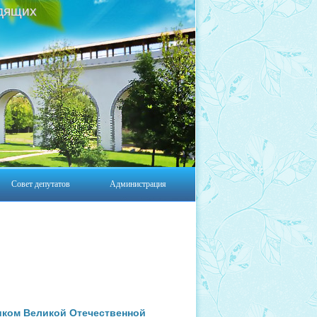
дящих
Совет депутатов
Администрация
иком Великой Отечественной