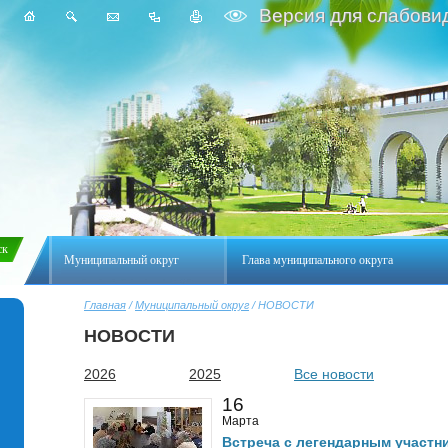
Версия для слабови
Муниципальный округ
Глава муниципального округа
Главная
/
Муниципальный округ
/ НОВОСТИ
НОВОСТИ
2026
2025
Все новости
16
Марта
Встреча с легендарным участн