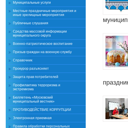
Муниципальные услуги
Местные праздничные мероприятия и
иные зрелищные мероприятия
муницип
Публичные слушания
Средства массовой информации
муниципального округа
Военно-патриотическое воспитание
Призыв граждан на военную службу
Справочник
Прокурор разъясняет
Защита прав потребителей
праздни
Профилактика терроризма и
экстремизма
Бюллетень «Московский
муниципальный вестник»
ПРОТИВОДЕЙСТВИЕ КОРРУПЦИИ
Электронная приемная
Правила обработки персональных