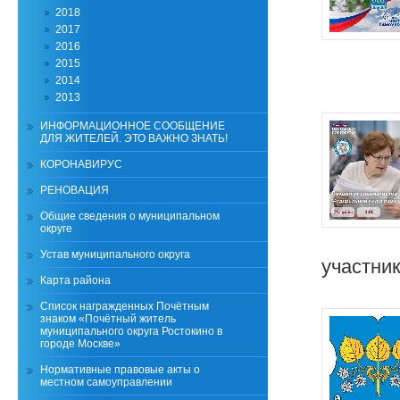
2018
2017
2016
2015
2014
2013
ИНФОРМАЦИОННОЕ СООБЩЕНИЕ
ДЛЯ ЖИТЕЛЕЙ. ЭТО ВАЖНО ЗНАТЬ!
КОРОНАВИРУС
РЕНОВАЦИЯ
Общие сведения о муниципальном
округе
Устав муниципального округа
участни
Карта района
Список награжденных Почётным
знаком «Почётный житель
муниципального округа Ростокино в
городе Москве»
Нормативные правовые акты о
местном самоуправлении