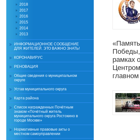
2018
2017
2016
2015
2014
2013
«Память
ИНФОРМАЦИОННОЕ СООБЩЕНИЕ
ДЛЯ ЖИТЕЛЕЙ. ЭТО ВАЖНО ЗНАТЬ!
Победы,
КОРОНАВИРУС
рамках 
Центром
РЕНОВАЦИЯ
главном
Общие сведения о муниципальном
округе
Устав муниципального округа
Карта района
Список награжденных Почётным
знаком «Почётный житель
муниципального округа Ростокино в
городе Москве»
Нормативные правовые акты о
местном самоуправлении