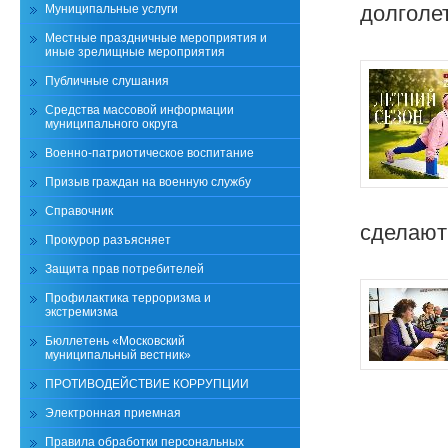
долголе
Муниципальные услуги
Местные праздничные мероприятия и
иные зрелищные мероприятия
Публичные слушания
Средства массовой информации
муниципального округа
Военно-патриотическое воспитание
Призыв граждан на военную службу
Справочник
сделают
Прокурор разъясняет
Защита прав потребителей
Профилактика терроризма и
экстремизма
Бюллетень «Московский
муниципальный вестник»
ПРОТИВОДЕЙСТВИЕ КОРРУПЦИИ
Электронная приемная
Правила обработки персональных