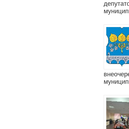
депутат
муницип
внеочер
муницип