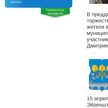
данных
Подписаться
В предд
на новости
торжест
жителя 
муницип
участни
Дмитрие
15 апрел
Эйзеншт