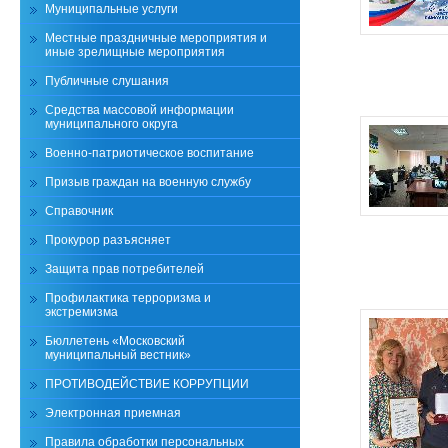
Муниципальные услуги
Местные праздничные мероприятия и
иные зрелищные мероприятия
Публичные слушания
Средства массовой информации
муниципального округа
Военно-патриотическое воспитание
Призыв граждан на военную службу
Справочник
Прокурор разъясняет
Защита прав потребителей
Профилактика терроризма и
экстремизма
Бюллетень «Московский
муниципальный вестник»
ПРОТИВОДЕЙСТВИЕ КОРРУПЦИИ
Электронная приемная
Правила обработки персональных