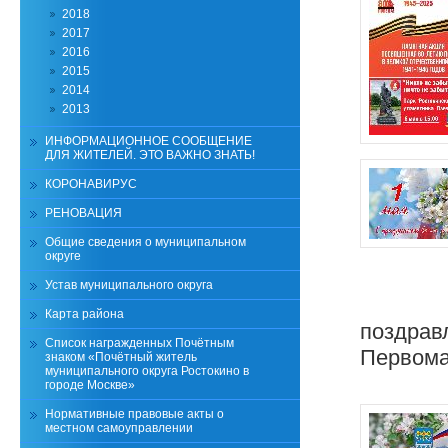
2018
2017
2016
2015
2014
2013
ИНФОРМАЦИОННОЕ СООБЩЕНИЕ
ДЛЯ ЖИТЕЛЕЙ. ЭТО ВАЖНО ЗНАТЬ!
КОРОНАВИРУС
РЕНОВАЦИЯ
Общие сведения о муниципальном
округе
Устав муниципального округа
Карта района
поздрав
Список награжденных Почётным
Первома
знаком «Почётный житель
муниципального округа Ростокино в
городе Москве»
Нормативные правовые акты о
местном самоуправлении