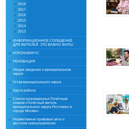
2018
2017
2016
2015
2014
2013
ИНФОРМАЦИОННОЕ СООБЩЕНИЕ
ДЛЯ ЖИТЕЛЕЙ. ЭТО ВАЖНО ЗНАТЬ!
КОРОНАВИРУС
РЕНОВАЦИЯ
Общие сведения о муниципальном
округе
Устав муниципального округа
Карта района
Список награжденных Почётным
знаком «Почётный житель
муниципального округа Ростокино в
городе Москве»
Нормативные правовые акты о
местном самоуправлении