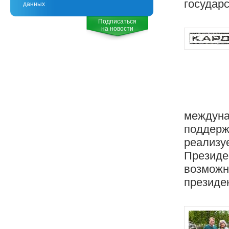
государ
данных
Подписаться
на новости
междуна
поддержк
реализуе
Президе
возможн
президен