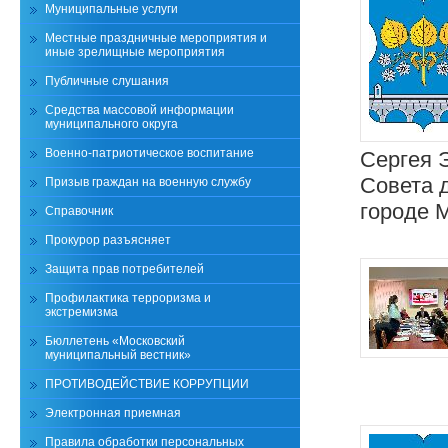
Муниципальные услуги
Местные праздничные мероприятия и
иные зрелищные мероприятия
Публичные слушания
Средства массовой информации
муниципального округа
Военно-патриотическое воспитание
Сергея 
Совета 
Призыв граждан на военную службу
городе 
Справочник
Прокурор разъясняет
Защита прав потребителей
Профилактика терроризма и
экстремизма
Бюллетень «Московский
муниципальный вестник»
ПРОТИВОДЕЙСТВИЕ КОРРУПЦИИ
Электронная приемная
Правила обработки персональных