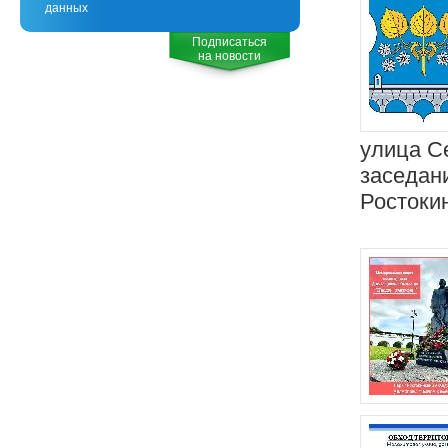
данных
Подписаться
на новости
улица С
заседан
Ростокин