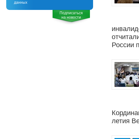
данных
Подписаться
на новости
инвалидо
отчитал
России п
Кордина
летия В