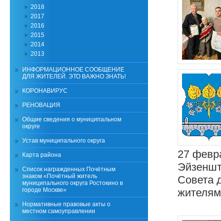
2018
2017
2016
2015
2014
2013
ИНФОРМАЦИОННОЕ СООБЩЕНИЕ
ДЛЯ ЖИТЕЛЕЙ. ЭТО ВАЖНО ЗНАТЬ!
КОРОНАВИРУС
РЕНОВАЦИЯ
Общие сведения о муниципальном
округе
Устав муниципального округа
27 февра
Карта района
Эйзеншт
Список награжденных Почётным
знаком «Почётный житель
Совета 
муниципального округа Ростокино в
городе Москве»
жителям
Нормативные правовые акты о
местном самоуправлении