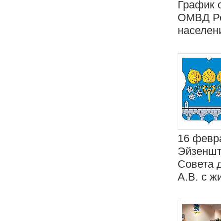
График 
ОМВД Ро
населени
16 февра
Эйзенште
Совета 
А.В. с ж