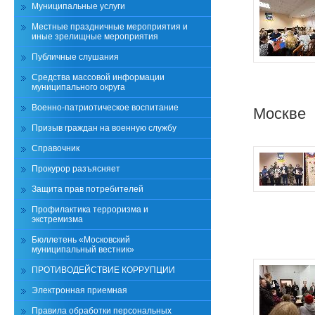
Муниципальные услуги
Местные праздничные мероприятия и
иные зрелищные мероприятия
Публичные слушания
Средства массовой информации
муниципального округа
Военно-патриотическое воспитание
Москве
Призыв граждан на военную службу
Справочник
Прокурор разъясняет
Защита прав потребителей
Профилактика терроризма и
экстремизма
Бюллетень «Московский
муниципальный вестник»
ПРОТИВОДЕЙСТВИЕ КОРРУПЦИИ
Электронная приемная
Правила обработки персональных