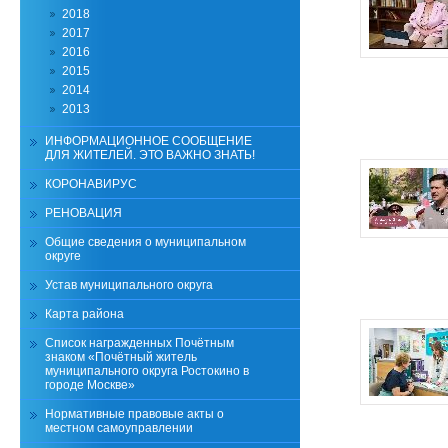
2018
2017
2016
2015
2014
2013
ИНФОРМАЦИОННОЕ СООБЩЕНИЕ
ДЛЯ ЖИТЕЛЕЙ. ЭТО ВАЖНО ЗНАТЬ!
КОРОНАВИРУС
РЕНОВАЦИЯ
Общие сведения о муниципальном
округе
Устав муниципального округа
Карта района
Список награжденных Почётным
знаком «Почётный житель
муниципального округа Ростокино в
городе Москве»
Нормативные правовые акты о
местном самоуправлении