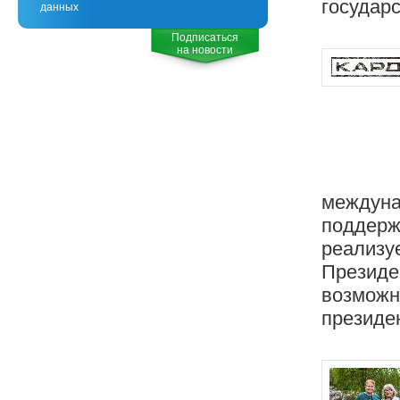
государ
данных
Подписаться
на новости
междуна
поддержк
реализуе
Президе
возможн
президен