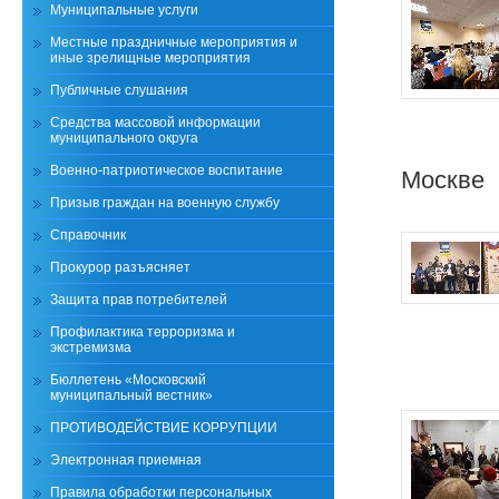
Муниципальные услуги
Местные праздничные мероприятия и
иные зрелищные мероприятия
Публичные слушания
Средства массовой информации
муниципального округа
Военно-патриотическое воспитание
Москве
Призыв граждан на военную службу
Справочник
Прокурор разъясняет
Защита прав потребителей
Профилактика терроризма и
экстремизма
Бюллетень «Московский
муниципальный вестник»
ПРОТИВОДЕЙСТВИЕ КОРРУПЦИИ
Электронная приемная
Правила обработки персональных