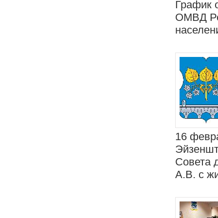
График 
ОМВД Ро
населени
16 февра
Эйзенште
Совета 
А.В. с ж