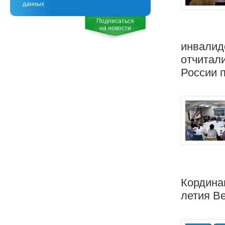
данных
Подписаться
на новости
инвалидо
отчитал
России п
Кордина
летия В