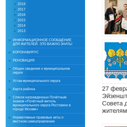
2018
2017
2016
2015
2014
2013
ИНФОРМАЦИОННОЕ СООБЩЕНИЕ
ДЛЯ ЖИТЕЛЕЙ. ЭТО ВАЖНО ЗНАТЬ!
КОРОНАВИРУС
РЕНОВАЦИЯ
Общие сведения о муниципальном
округе
Устав муниципального округа
27 февра
Карта района
Эйзеншт
Список награжденных Почётным
знаком «Почётный житель
Совета 
муниципального округа Ростокино в
городе Москве»
жителям
Нормативные правовые акты о
местном самоуправлении