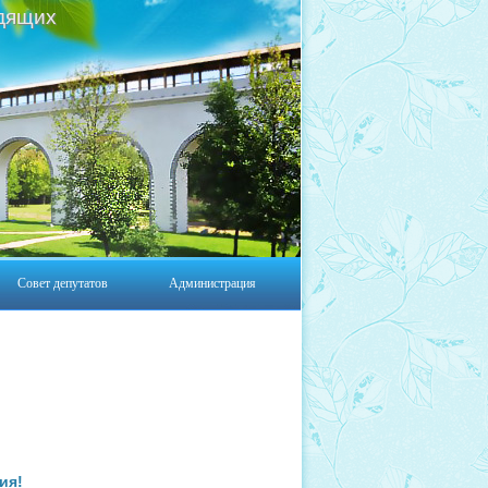
дящих
Совет депутатов
Администрация
ия!