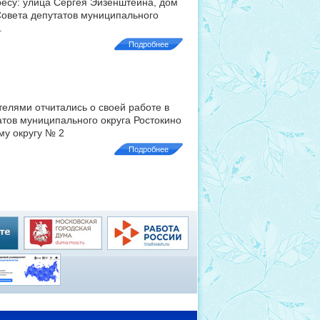
дресу: улица Сергея Эйзенштейна, дом
Совета депутатов муниципального
.
Подробнее
телями отчитались о своей работе в
атов муниципального округа Ростокино
му округу № 2
Подробнее