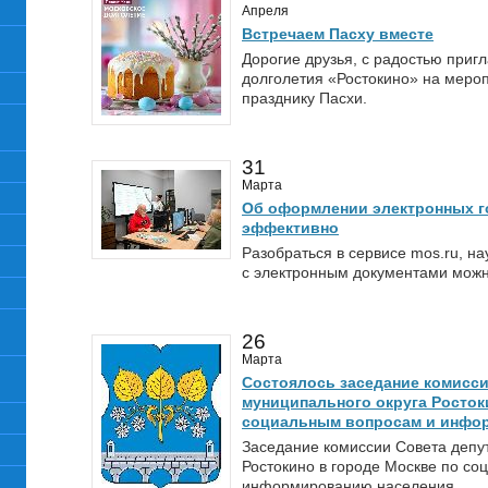
Апреля
Встречаем Пасху вместе
Дорогие друзья, с радостью приг
долголетия «Ростокино» на меро
празднику Пасхи.
31
Марта
Об оформлении электронных го
эффективно
Разобраться в сервисе mos.ru, на
с электронным документами можн
26
Марта
Состоялось заседание комисси
муниципального округа Росток
социальным вопросам и инфо
Заседание комиссии Совета депу
Ростокино в городе Москве по с
информированию населения