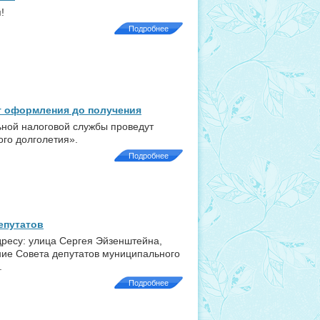
!
Подробнее
т оформления до получения
ной налоговой службы проведут
ого долголетия».
Подробнее
епутатов
адресу: улица Сергея Эйзенштейна,
ние Совета депутатов муниципального
.
Подробнее