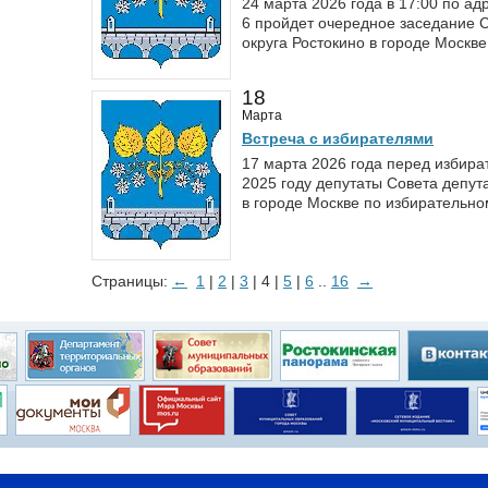
24 марта 2026 года в 17:00 по а
6 пройдет очередное заседание 
округа Ростокино в городе Москве
18
Марта
Встреча с избирателями
17 марта 2026 года перед избира
2025 году депутаты Совета депут
в городе Москве по избирательно
Страницы:
←
1
|
2
|
3
| 4 |
5
|
6
..
16
→