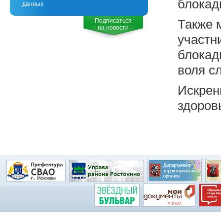
блокад
данных
Подписаться
Также 
на новости
участн
блокад
воля с
Искрен
здоров