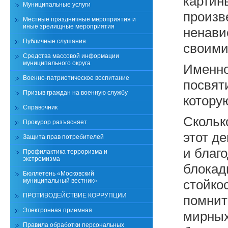
картин
Муниципальные услуги
произв
Местные праздничные мероприятия и
иные зрелищные мероприятия
ненави
Публичные слушания
своими
Средства массовой информации
муниципального округа
Именно
Военно-патриотическое воспитание
посвят
Призыв граждан на военную службу
котору
Справочник
Скольк
Прокурор разъясняет
этот д
Защита прав потребителей
и благ
Профилактика терроризма и
экстремизма
блокад
Бюллетень «Московский
муниципальный вестник»
стойко
ПРОТИВОДЕЙСТВИЕ КОРРУПЦИИ
помнит
Электронная приемная
мирных
Правила обработки персональных