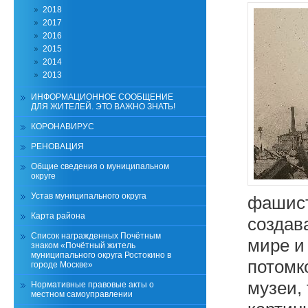
2018
2017
2016
2015
2014
2013
ИНФОРМАЦИОННОЕ СООБЩЕНИЕ
ДЛЯ ЖИТЕЛЕЙ. ЭТО ВАЖНО ЗНАТЬ!
КОРОНАВИРУС
РЕНОВАЦИЯ
Общие сведения о муниципальном
округе
Устав муниципального округа
фашист
Карта района
создав
Список награжденных Почётным
мире и
знаком «Почётный житель
муниципального округа Ростокино в
потомк
городе Москве»
музеи,
Нормативные правовые акты о
местном самоуправлении