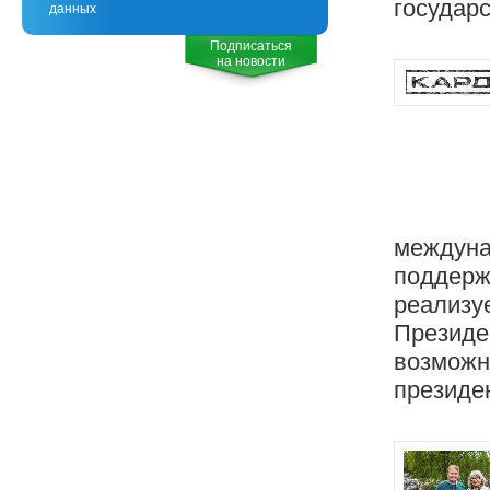
государ
данных
Подписаться
на новости
междуна
поддержк
реализуе
Президе
возможн
президен